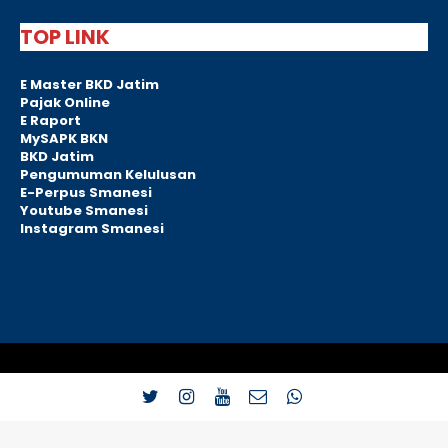
TOP LINK
E Master BKD Jatim
Pajak Online
E Raport
MySAPK BKN
BKD Jatim
Pengumuman Kelulusan
E-Perpus Smanesi
Youtube Smanesi
Instagram Smanesi
Dikembangkan oleh Tim IT SMA Negeri 1 Singosari Kab, Malang