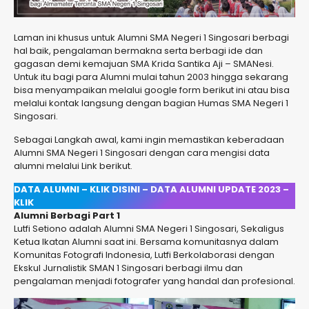
Laman ini khusus untuk Alumni SMA Negeri 1 Singosari berbagi
hal baik, pengalaman bermakna serta berbagi ide dan
gagasan demi kemajuan SMA Krida Santika Aji – SMANesi.
Untuk itu bagi para Alumni mulai tahun 2003 hingga sekarang
bisa menyampaikan melalui google form berikut ini atau bisa
melalui kontak langsung dengan bagian Humas SMA Negeri 1
Singosari.
Sebagai Langkah awal, kami ingin memastikan keberadaan
Alumni SMA Negeri 1 Singosari dengan cara mengisi data
alumni melalui Link berikut.
DATA ALUMNI – KLIK DISINI
– DATA ALUMNI UPDATE 2023 –
KLIK
Alumni Berbagi Part 1
Lutfi Setiono adalah Alumni SMA Negeri 1 Singosari, Sekaligus
Ketua Ikatan Alumni saat ini. Bersama komunitasnya dalam
Komunitas Fotografi Indonesia, Lutfi Berkolaborasi dengan
Ekskul Jurnalistik SMAN 1 Singosari berbagi ilmu dan
pengalaman menjadi fotografer yang handal dan profesional.