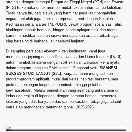
strategis dengan berbagai Perguruan Tinggi Negeri (PTN) dan Swasta
(PTS) terkemuka untuk mempermudah akses informasi perkuliahan.
Tidak hanya itu, bagi siswa yang berminat pada jalur pengabdian
negara, sekolah juga menjalin kerja sama erat dengan Sekolah
Kedinasan serta jajaran TNI/POLRI. Lewat program sosialisasi rutin,
bimbingan masuk kampus, hingga pendampingan fisik dan mental,
kami memastikan seluruh siswa mendapatkan arahan terbaik agar
siap bersaing di berbagai jalur seleksi lanjutan.
Di samping persiapan akademik dan kedinasan, kami juga
memperluas jejaring dengan Dunia Usaha dan Dunia Industri (DUDI)
untuk membekali siswa dengan soft skill dan wawasan kerja nyata,
dalam program unggulan SMA negeri 1 Singosari yaitu
SMANESI
SUKSES STUDI LANJUT (S3L)
, Kerja sama ini menghadirkan
program-program aplikatif, mulai dari kelas inspirasi bersama para
praktisi, kunjungan langsung ke industri, hingga pelatihan
kewirausahaan. Melalui pendekatan yang seimbang antara teori di
kelas dan realita di lapangan, dengan harapan berhasil mencetak
lulusan yang tidak hanya cerdas dan berkarakter, tetapi juga adaptif
serta siap menghadapi tantangan global. 2025/2026