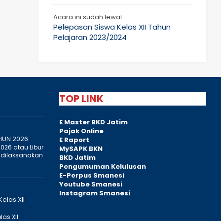
Acara ini sudah lewat
Pelepasan Siswa Kelas XII Tahun
Pelajaran 2023/2024
TOP LINK
E Master BKD Jatim
Pajak Online
HUN 2026
E Raport
2026 atau Libur
MySAPK BKN
 dilaksanakan
BKD Jatim
Pengumuman Kelulusan
E-Perpus Smanesi
Youtube Smanesi
Instagram Smanesi
elas XII
as XII