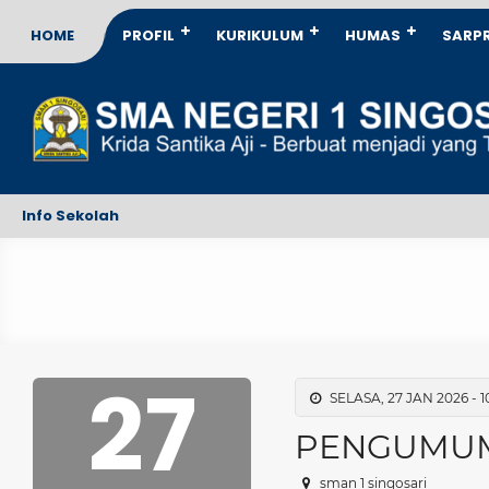
HOME
PROFIL
KURIKULUM
HUMAS
SARP
Info Sekolah
27
SELASA, 27 JAN 2026 - 1
PENGUMUMA
sman 1 singosari