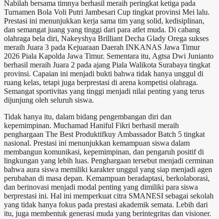
Nabilah bersama timnya berhasil meraih peringkat ketiga pada
Turnamen Bola Voli Putri Jambesari Cup tingkat provinsi Mei lalu.
Prestasi ini menunjukkan kerja sama tim yang solid, kedisiplinan,
dan semangat juang yang tinggi dari para atlet muda. Di cabang
olahraga bela diri, Nakeyshya Brilliant Decha Glady Orega sukses
meraih Juara 3 pada Kejuaraan Daerah INKANAS Jawa Timur
2026 Piala Kapolda Jawa Timur. Sementara itu, Agtsa Dwi Junianto
berhasil meraih Juara 2 pada ajang Piala Walikota Surabaya tingkat
provinsi. Capaian ini menjadi bukti bahwa tidak hanya unggul di
ruang kelas, tetapi juga berprestasi di arena kompetisi olahraga.
Semangat sportivitas yang tinggi menjadi nilai penting yang terus
dijunjung oleh seluruh siswa.
Tidak hanya itu, dalam bidang pengembangan diri dan
kepemimpinan. Muchamad Haniful Fikri berhasil meraih
penghargaan The Best Produktifkuy Ambassador Batch 5 tingkat
nasional. Prestasi ini menunjukkan kemampuan siswa dalam
membangun komunikasi, kepemimpinan, dan pengaruh positif di
lingkungan yang lebih luas. Penghargaan tersebut menjadi cerminan
bahwa aura siswa memiliki karakter unggul yang siap menjadi agen
perubahan di masa depan. Kemampuan beradaptasi, berkolaborasi,
dan berinovasi menjadi modal penting yang dimiliki para siswa
berprestasi ini. Hal ini memperkuat citra SMANESI sebagai sekolah
yang tidak hanya fokus pada prestasi akademik semata. Lebih dari
itu, juga membentuk generasi muda yang berintegritas dan visioner.