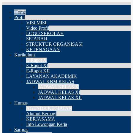
Home
Profil
VISI MISI
Video Profil
LOGO SEKOLAH
SEJARAH
STRUKTUR ORGANISASI
KETENAGAAN
Kurikulum
E-Rapot X
E-Rapot XI
E-Rapot XII
LAYANAN AKADEMIK
JADWAL KBM KELAS
JADWAL KELAS X
JADWAL KELAS XI
JADWAL KELAS XII
Humas
AGENDA KEGIATAN
Alumni Berbagi
KERJASAMA
Info Lowongan Kerja
Sarpras