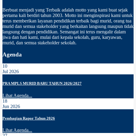
Berbuat menjadi yang Terbaik adalah motto yang kami buat sejak
pertama kali berdiri tahun 2003. Motto ini menginspirasi kami untuk
terus memberikan layanan pendidikan terbaik bagi murid, orang tua
murid dan semua stakeholder yang berkaitan langsung maupun tidak
langsung dengan pendidikan. Semangat ini terus mengalir dalam
jiwa dan hati kami, mulai dari kepala sekolah, guru, karyawan,
murid, dan semua stakeholder sekolah.
Agenda
10
Jul 2026
PRA MPLS MURID BARU TAHUN 2026/2027
Lihat Agenda...
18
Jun 2026
Pembagian Rapor Tahun 2026
Lihat Agenda...
27