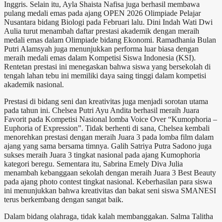
Inggris. Selain itu, Ayla Shaista Nafisa juga berhasil membawa
pulang medali emas pada ajang OPEN 2026 Olimpiade Pelajar
Nusantara bidang Biologi pada Februari lalu. Dini Indah Wati Dwi
Aulia turut menambah daftar prestasi akademik dengan meraih
medali emas dalam Olimpiade bidang Ekonomi. Ramadhania Bulan
Putri Alamsyah juga menunjukkan performa luar biasa dengan
meraih medali emas dalam Kompetisi Siswa Indonesia (KSI).
Rentetan prestasi ini menegaskan bahwa siswa yang bersekolah di
tengah lahan tebu ini memiliki daya saing tinggi dalam kompetisi
akademik nasional.
Prestasi di bidang seni dan kreativitas juga menjadi sorotan utama
pada tahun ini. Chelsea Putri Ayu Andita berhasil meraih Juara
Favorit pada Kompetisi Nasional lomba Voice Over “Kumophoria –
Euphoria of Expression”. Tidak berhenti di sana, Chelsea kembali
menorehkan prestasi dengan meraih Juara 3 pada lomba film dalam
ajang yang sama bersama timnya. Galih Satriya Putra Sadono juga
sukses meraih Juara 3 tingkat nasional pada ajang Kumophoria
kategori beregu. Sementara itu, Sabrina Emely Diva Julia
menambah kebanggaan sekolah dengan meraih Juara 3 Best Beauty
pada ajang photo contest tingkat nasional. Keberhasilan para siswa
ini menunjukkan bahwa kreativitas dan bakat seni siswa SMANESI
terus berkembang dengan sangat baik.
Dalam bidang olahraga, tidak kalah membanggakan. Salma Talitha