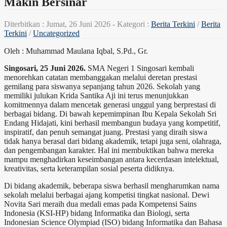
Makin Bersinar
Diterbitkan :
Jumat, 26 Juni 2026
- Kategori :
Berita Terkini
/
Berita
Terkini
/
Uncategorized
Oleh : Muhammad Maulana Iqbal, S.Pd., Gr.
Singosari, 25 Juni 2026.
SMA Negeri 1 Singosari kembali
menorehkan catatan membanggakan melalui deretan prestasi
gemilang para siswanya sepanjang tahun 2026. Sekolah yang
memiliki julukan Krida Santika Aji ini terus menunjukkan
komitmennya dalam mencetak generasi unggul yang berprestasi di
berbagai bidang. Di bawah kepemimpinan Ibu Kepala Sekolah Sri
Endang Hidajati, kini berhasil membangun budaya yang kompetitif,
inspiratif, dan penuh semangat juang. Prestasi yang diraih siswa
tidak hanya berasal dari bidang akademik, tetapi juga seni, olahraga,
dan pengembangan karakter. Hal ini membuktikan bahwa mereka
mampu menghadirkan keseimbangan antara kecerdasan intelektual,
kreativitas, serta keterampilan sosial peserta didiknya.
Di bidang akademik, beberapa siswa berhasil mengharumkan nama
sekolah melalui berbagai ajang kompetisi tingkat nasional. Dewi
Novita Sari meraih dua medali emas pada Kompetensi Sains
Indonesia (KSI-HP) bidang Informatika dan Biologi, serta
Indonesian Science Olympiad (ISO) bidang Informatika dan Bahasa