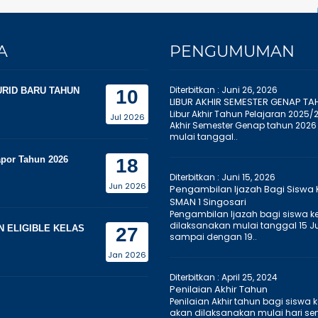
A
PENGUMUMAN
Diterbitkan :
Juni 26, 2026
RID BARU TAHUN
10
LIBUR AKHIR SEMESTER GENAP TA
Libur Akhir Tahun Pelajaran 2025/
Jul 2026
Akhir Semester Genap tahun 2026
mulai tanggal..
por Tahun 2026
18
Diterbitkan :
Juni 15, 2026
Jun 2026
Pengambilan Ijazah Bagi Siswa K
SMAN 1 Singosari
Pengambilan Ijazah bagi siswa kel
dilaksanakan mulai tanggal 15 J
 ELIGIBLE KELAS
27
sampai dengan 19..
Jan 2026
Diterbitkan :
April 25, 2024
Penilaian Akhir Tahun
Penilaian Akhir tahun bagi siswa k
akan dilaksanakan mulai hari seni