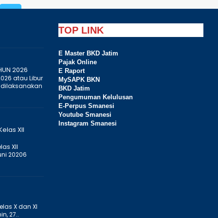
TOP LINK
E Master BKD Jatim
Pajak Online
HUN 2026
E Raport
2026 atau Libur
MySAPK BKN
 dilaksanakan
BKD Jatim
Pengumuman Kelulusan
E-Perpus Smanesi
Youtube Smanesi
Instagram Smanesi
elas XII
as XII
uni 20206
elas X dan XI
n, 27..