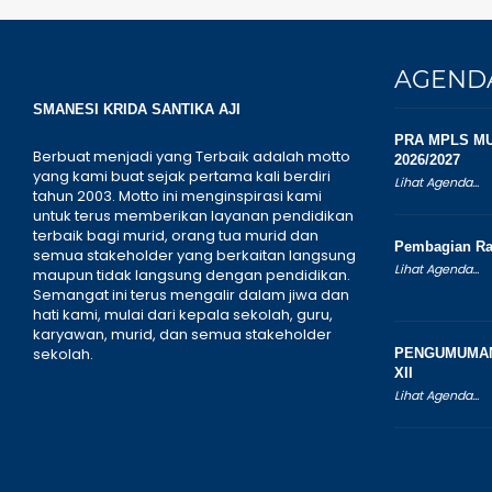
AGEND
SMANESI KRIDA SANTIKA AJI
PRA MPLS MU
Berbuat menjadi yang Terbaik adalah motto
2026/2027
yang kami buat sejak pertama kali berdiri
Lihat Agenda...
tahun 2003. Motto ini menginspirasi kami
untuk terus memberikan layanan pendidikan
terbaik bagi murid, orang tua murid dan
Pembagian Ra
semua stakeholder yang berkaitan langsung
Lihat Agenda...
maupun tidak langsung dengan pendidikan.
Semangat ini terus mengalir dalam jiwa dan
hati kami, mulai dari kepala sekolah, guru,
karyawan, murid, dan semua stakeholder
sekolah.
PENGUMUMAN
XII
Lihat Agenda...