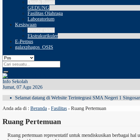
Denah Ruang
GEDUNG
Fasilitas Olahraga
Laboratorium
Kesiswaan
Prestasi siswa
Ekstrakurikuler
E-Perpus
galaxphagos_OSIS
Info Sekolah
Jumat, 07 Agu 2026
Selamat datang di Website Terintegrasi SMA Negeri 1 Singosar
Anda ada di :
Beranda
-
Fasilitas
-
Ruang Pertemuan
Ruang Pertemuan
Ruang pertemuan representatif untuk mendiskusikan berbagai hal 