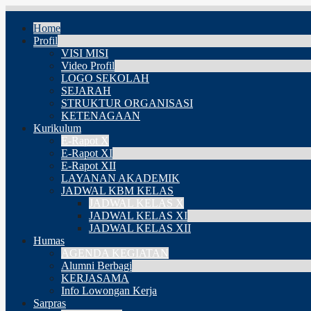
Home
Profil
VISI MISI
Video Profil
LOGO SEKOLAH
SEJARAH
STRUKTUR ORGANISASI
KETENAGAAN
Kurikulum
E-Rapot X
E-Rapot XI
E-Rapot XII
LAYANAN AKADEMIK
JADWAL KBM KELAS
JADWAL KELAS X
JADWAL KELAS XI
JADWAL KELAS XII
Humas
AGENDA KEGIATAN
Alumni Berbagi
KERJASAMA
Info Lowongan Kerja
Sarpras