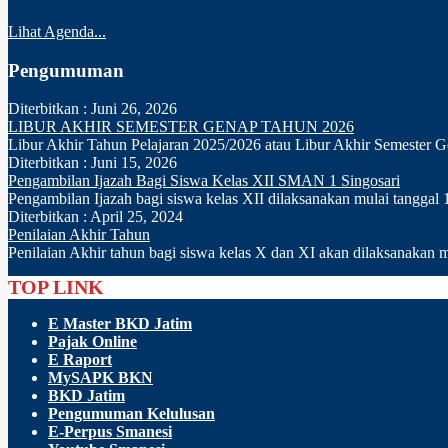
Lihat Agenda...
Pengumuman
Diterbitkan :
Juni 26, 2026
LIBUR AKHIR SEMESTER GENAP TAHUN 2026
Libur Akhir Tahun Pelajaran 2025/2026 atau Libur Akhir Semester G
Diterbitkan :
Juni 15, 2026
Pengambilan Ijazah Bagi Siswa Kelas XII SMAN 1 Singosari
Pengambilan Ijazah bagi siswa kelas XII dilaksanakan mulai tanggal
Diterbitkan :
April 25, 2024
Penilaian Akhir Tahun
Penilaian Akhir tahun bagi siswa kelas X dan XI akan dilaksanakan mu
TOP LINK
E Master BKD Jatim
Pajak Online
E Raport
MySAPK BKN
BKD Jatim
Pengumuman Kelulusan
E-Perpus Smanesi