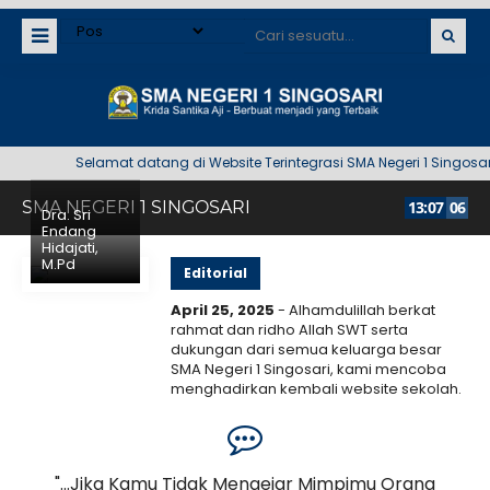
Selamat datang di Website Terintegrasi SMA Negeri 1 Singosari
SMA NEGERI 1 SINGOSARI
13
:
07
06
Dra. Sri
Endang
Hidajati,
M.Pd
Editorial
April 25, 2025
- Alhamdulillah berkat
rahmat dan ridho Allah SWT serta
dukungan dari semua keluarga besar
SMA Negeri 1 Singosari, kami mencoba
menghadirkan kembali website sekolah.
Kami menyadari bahwa web ini masih
banyak..
Selengkapnya
an,
"...Jika Kamu Tidak Mengejar Mimpimu Orang
19 Juni 2026