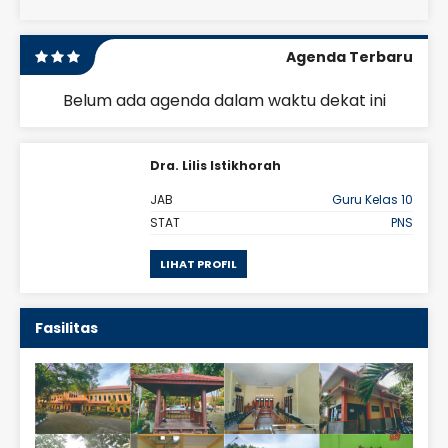
Agenda Terbaru
Belum ada agenda dalam waktu dekat ini
Dra. Lilis Istikhorah
omi
JAB
Guru Kelas 10
PNS
STAT
PNS
LIHAT PROFIL
Fasilitas