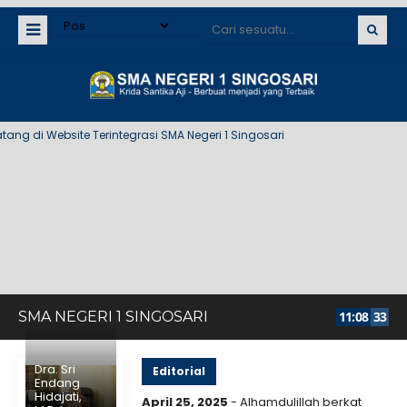
 di Website Terintegrasi SMA Negeri 1 Singosari
SMA NEGERI 1 SINGOSARI
11
:
08
33
Dra. Sri
Editorial
Endang
Hidajati,
April 25, 2025
- Alhamdulillah berkat