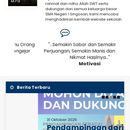
M.Pd
rahmat dan ridho Allah SWT serta
dukungan dari semua keluarga besar
SMA Negeri 1 Singosari, kami mencoba
menghadirkan kembali website sekolah.
Kami menyadari bahwa web ini masih
banyak..
Selengkapnya
Orang
"...Semakin Sabar dan Semakin Berat
".
jar
Perjuangan, Semakin Manis dan Semakin
Nikmat Hasilnya..."
Motivasi
Berita Terbaru
31 Oktober 2025
Pendampingan dari