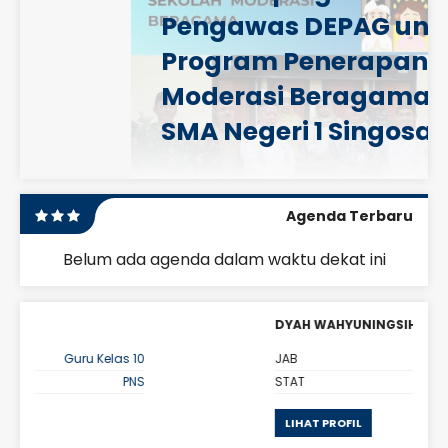
Pengawas DEPAG untuk
Program Penerapan
Moderasi Beragama di
SMA Negeri 1 Singosari
Agenda Terbaru
Belum ada agenda dalam waktu dekat ini
DYAH WAHYUNINGSIH, S.Pd
s 10
JAB
Guru Kelas 10
PNS
STAT
PPPK
LIHAT PROFIL