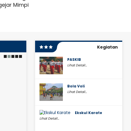
ejar Mimpi
Semakin Manis dan Semakin Nik
31 Oktober 2025
Motivasi
Pendampingan dari Pen
untuk Program Penerap
ri Senin
Beragama di SMA Negeri 
Kegiatan
PASKIB
Lihat Detail...
Bola Voli
Lihat Detail...
Ekskul Karate
Lihat Detail...