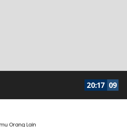
20
:
17
10
imu Orang Lain
"...Semakin Sabar dan Semakin 