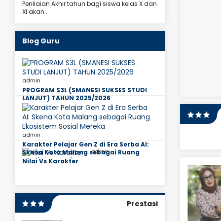
Penilaian Akhir tahun bagi siswa kelas X dan
XI akan..
Blog Guru
admin
PROGRAM S3L (SMANESI SUKSES STUDI
LANJUT) TAHUN 2025/2026
admin
Karakter Pelajar Gen Z di Era Serba AI:
admin
Skena Kota Malang sebagai Ruang
Ekosistem Sosial Mereka
Nilai Vs Karakter
Anis Farida, M.Pd
Guru Kimia
JAB
Guru Fisika
PNS
STAT
PNS
Prestasi
LIHAT PROFIL