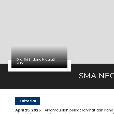
Dra. Sri Endang Hidajati,
M.Pd
SMA NEG
Editorial
April 25, 2025
- Alhamdulillah berkat rahmat dan ridho
rjuangan,
"...Setiap Kesulitan Pasti Ada Kemuda