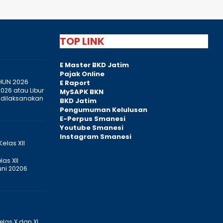
TOP LINK
E Master BKD Jatim
Pajak Online
HUN 2026
E Raport
2026 atau Libur
MySAPK BKN
 dilaksanakan
BKD Jatim
Pengumuman Kelulusan
E-Perpus Smanesi
Youtube Smanesi
Instagram Smanesi
elas XII
as XII
uni 20206
elas X dan XI