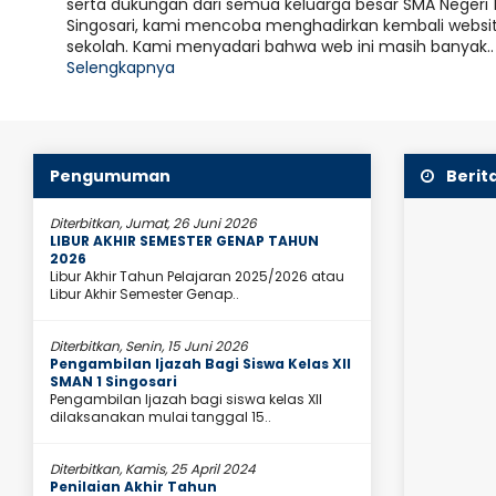
serta dukungan dari semua keluarga besar SMA Negeri 
lnya..."
Disetiap Kesulitan Pasti Ada Kemu
Singosari, kami mencoba menghadirkan kembali websi
ming, Prestasi 2026
Motivasi
sekolah. Kami menyadari bahwa web ini masih banyak..
Selengkapnya
19 Juni 
JAD
d., Gr. Singosari, 25 Juni 2026. SMA Negeri 1
atatan membanggakan melalui deretan prestasi
SMAN 1 
 tahun 2026. Sekolah yang..
hingga 
Pengumuman
Berit
Diterbitkan, Jumat, 26 Juni 2026
LIBUR AKHIR SEMESTER GENAP TAHUN
2026
Libur Akhir Tahun Pelajaran 2025/2026 atau
Libur Akhir Semester Genap..
Diterbitkan, Senin, 15 Juni 2026
Pengambilan Ijazah Bagi Siswa Kelas XII
SMAN 1 Singosari
Pengambilan Ijazah bagi siswa kelas XII
dilaksanakan mulai tanggal 15..
Diterbitkan, Kamis, 25 April 2024
Penilaian Akhir Tahun