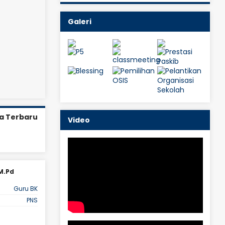
Galeri
a Terbaru
Video
 M.Pd
Nani Triana, S.Pd
Guru BK
JAB
Guru Bahasa Inggris
PNS
STAT
PNS
LIHAT PROFIL