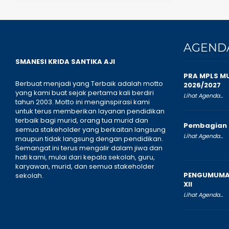
AGEND
SMANESI KRIDA SANTIKA AJI
PRA MPLS M
Berbuat menjadi yang Terbaik adalah motto
2026/2027
yang kami buat sejak pertama kali berdiri
Lihat Agenda...
tahun 2003. Motto ini menginspirasi kami
untuk terus memberikan layanan pendidikan
terbaik bagi murid, orang tua murid dan
Pembagian 
semua stakeholder yang berkaitan langsung
Lihat Agenda...
maupun tidak langsung dengan pendidikan.
Semangat ini terus mengalir dalam jiwa dan
hati kami, mulai dari kepala sekolah, guru,
karyawan, murid, dan semua stakeholder
PENGUMUMAN
sekolah.
XII
Lihat Agenda...