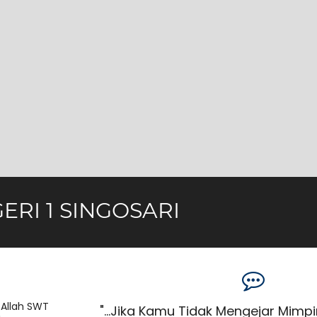
ERI 1 SINGOSARI
 Allah SWT
han, Yakinlah
"...Jika Kamu Tidak Mengejar Mimp