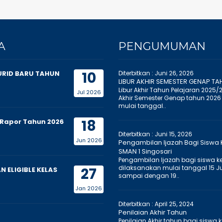
A
PENGUMUMAN
10
URID BARU TAHUN
Diterbitkan :
Juni 26, 2026
LIBUR AKHIR SEMESTER GENAP TA
Libur Akhir Tahun Pelajaran 2025/
Jul 2026
Akhir Semester Genap tahun 2026
mulai tanggal..
18
Rapor Tahun 2026
Diterbitkan :
Juni 15, 2026
Jun 2026
Pengambilan Ijazah Bagi Siswa K
SMAN 1 Singosari
Pengambilan Ijazah bagi siswa kel
dilaksanakan mulai tanggal 15 J
27
 ELIGIBLE KELAS
sampai dengan 19..
Jan 2026
Diterbitkan :
April 25, 2024
Penilaian Akhir Tahun
Penilaian Akhir tahun bagi siswa k