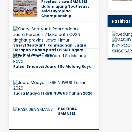
Prestasi siswa SMANESI
dalam ajang Southeast
Asia Olympiad
Championship
Fasilitas
Sheryl Septyanti Rahmadhani Juara
Harapan 2 kaka putri O2SN tingkat
provinsi Jawa Timur
Futsal Smanesi Juara 1 Se Malang Raya
Juara Madya I LKBB NUWUS Tahun 2026
PASKIBRA
SMANESI