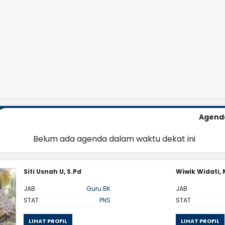
Agend
Belum ada agenda dalam waktu dekat ini
Siti Usnah U, S.Pd
Wiwik Widati,
JAB
Guru BK
JAB
STAT
PNS
STAT
LIHAT PROFIL
LIHAT PROFIL