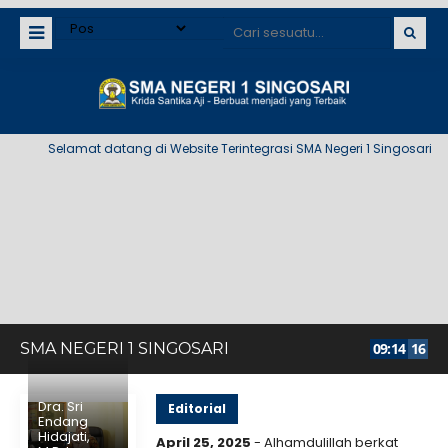
Selamat datang di Website Terintegrasi SMA Negeri 1 Singosari
SMA NEGERI 1 SINGOSARI
09
:
14
16
Dra. Sri
Editorial
Endang
Hidajati,
April 25, 2025
- Alhamdulillah berkat