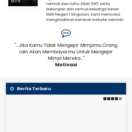
M.Pd
rahmat dan ridho Allah SWT serta
dukungan dari semua keluarga besar
SMA Negeri 1 Singosari, kami mencoba
menghadirkan kembali website sekolah.
Kami menyadari bahwa web ini masih
7 September 2025
banyak..
Selengkapnya
SMANESI Bersimfoni Senja
dalam Blessing Mini
,
"...Jika Kamu Tidak Mengejar Mimpimu Orang
".
Lain Akan Membayarmu Untuk Mengejar
Perj
Orchestra
Mimpi Mereka..."
SMA Negeri 1 Singosari sukses menyelenggarakan
Motivasi
acara tahunan Blessing 2025 pada Kamis, 21 Agustus
2025 bertempat di lapangan basket sekolah.
Dengan mengusung tema Blackswan dan
mengenakan dresscode hitam, seluruh peserta..
Berita Terbaru