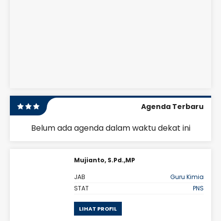
Agenda Terbaru
Belum ada agenda dalam waktu dekat ini
Mujianto, S.Pd.,MP
omi
JAB
Guru Kimia
PNS
STAT
PNS
LIHAT PROFIL