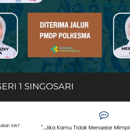
ERI 1 SINGOSARI
 Allah SWT
han, Yakinlah
"...Jika Kamu Tidak Mengejar Mimp