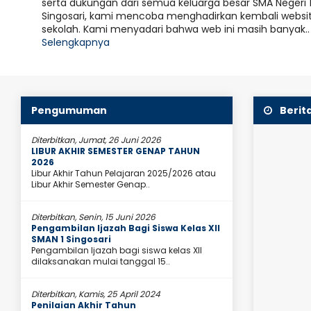
serta dukungan dari semua keluarga besar SMA Negeri 
lnya..."
Disetiap Kesulitan Pasti Ada Kemu
7 Sept
Singosari, kami mencoba menghadirkan kembali websi
SMANESI dalam ajang
SMA
Motivasi
sekolah. Kami menyadari bahwa web ini masih banyak..
Selengkapnya
Olympiad Championship
Min
gi mengukuhkan posisinya sebagai sekolah unggulan
SMA Neg
ya ke Southeast Asia Olympiad Championship.
Kamis, 
 sekolah terbaik dari Asia Tenggara ini..
tema Bl
Pengumuman
Berit
Diterbitkan, Jumat, 26 Juni 2026
LIBUR AKHIR SEMESTER GENAP TAHUN
2026
Libur Akhir Tahun Pelajaran 2025/2026 atau
Libur Akhir Semester Genap..
Diterbitkan, Senin, 15 Juni 2026
Pengambilan Ijazah Bagi Siswa Kelas XII
SMAN 1 Singosari
Pengambilan Ijazah bagi siswa kelas XII
dilaksanakan mulai tanggal 15..
Diterbitkan, Kamis, 25 April 2024
Penilaian Akhir Tahun