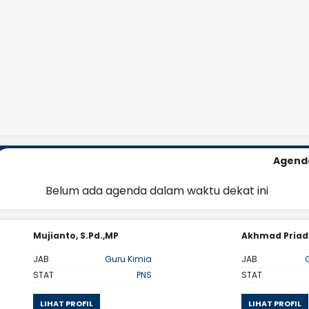
Agend
Belum ada agenda dalam waktu dekat ini
Mujianto, S.Pd.,MP
Akhmad Priadi
JAB
Guru Kimia
JAB
STAT
PNS
STAT
LIHAT PROFIL
LIHAT PROFIL