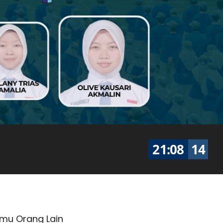
21
:
08
15
imu Orang Lain
"...Semakin Sabar dan Semakin 