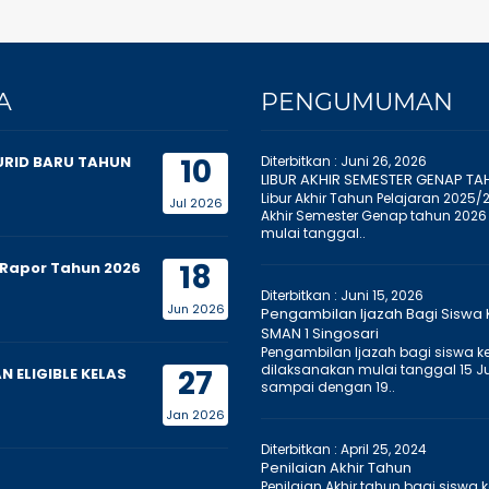
A
PENGUMUMAN
10
URID BARU TAHUN
Diterbitkan :
Juni 26, 2026
LIBUR AKHIR SEMESTER GENAP TA
Libur Akhir Tahun Pelajaran 2025/
Jul 2026
Akhir Semester Genap tahun 2026
mulai tanggal..
18
Rapor Tahun 2026
Diterbitkan :
Juni 15, 2026
Jun 2026
Pengambilan Ijazah Bagi Siswa K
SMAN 1 Singosari
Pengambilan Ijazah bagi siswa kel
dilaksanakan mulai tanggal 15 J
27
 ELIGIBLE KELAS
sampai dengan 19..
Jan 2026
Diterbitkan :
April 25, 2024
Penilaian Akhir Tahun
Penilaian Akhir tahun bagi siswa k