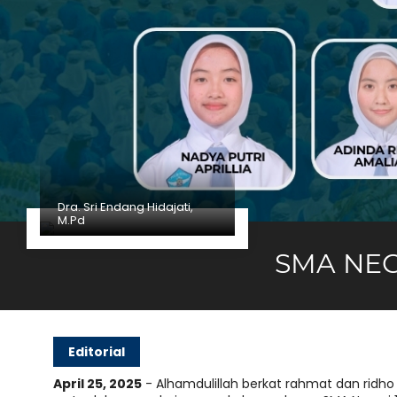
Dra. Sri Endang Hidajati,
M.Pd
SMA NEG
Editorial
April 25, 2025
- Alhamdulillah berkat rahmat dan ridho
rjuangan,
"...Setiap Kesulitan Pasti Ada Kemuda