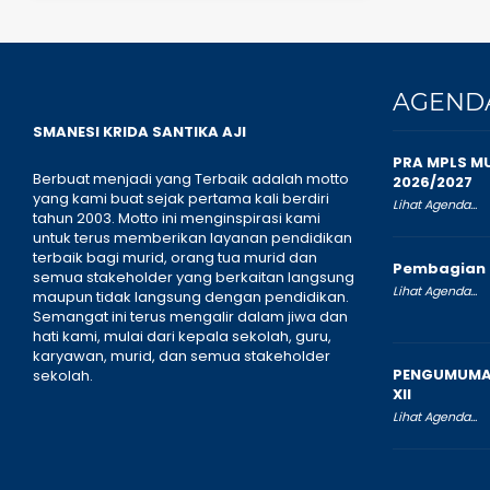
AGEND
SMANESI KRIDA SANTIKA AJI
PRA MPLS M
Berbuat menjadi yang Terbaik adalah motto
2026/2027
yang kami buat sejak pertama kali berdiri
Lihat Agenda...
tahun 2003. Motto ini menginspirasi kami
untuk terus memberikan layanan pendidikan
terbaik bagi murid, orang tua murid dan
Pembagian 
semua stakeholder yang berkaitan langsung
Lihat Agenda...
maupun tidak langsung dengan pendidikan.
Semangat ini terus mengalir dalam jiwa dan
hati kami, mulai dari kepala sekolah, guru,
karyawan, murid, dan semua stakeholder
PENGUMUMAN
sekolah.
XII
Lihat Agenda...