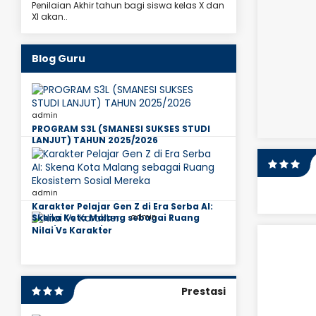
Penilaian Akhir tahun bagi siswa kelas X dan
XI akan..
Blog Guru
admin
PROGRAM S3L (SMANESI SUKSES STUDI
LANJUT) TAHUN 2025/2026
admin
Karakter Pelajar Gen Z di Era Serba AI:
admin
Skena Kota Malang sebagai Ruang
Ekosistem Sosial Mereka
Nilai Vs Karakter
Susan Dyah A, S.Pd.,M.Pd
ru Kelas 10
JAB
Guru Kimia
PNS
STAT
PNS
Prestasi
LIHAT PROFIL