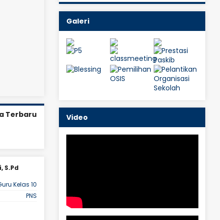
Galeri
a Terbaru
Video
, S.Pd
Anik Ratnawati, S.Pd
Guru Kelas 10
JAB
Guru Fisika
PNS
STAT
PNS
LIHAT PROFIL