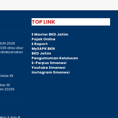
TOP LINK
E Master BKD Jatim
Pajak Online
HUN 2026
E Raport
2026 atau Libur
MySAPK BKN
 dilaksanakan
BKD Jatim
Pengumuman Kelulusan
E-Perpus Smanesi
Youtube Smanesi
Instagram Smanesi
elas XII
as XII
uni 20206
elas X dan XI