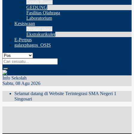
Denah Ruang
GEDUNG
Fasilitas Olahraga
Laboratorium
Kesiswaan
Prestasi siswa
Ekstrakurikuler
E-Perpus
galaxphagos_OSIS
Info Sekolah
Sabtu, 08 Agu 2026
Selamat datang di Website Terintegrasi SMA Negeri 1
Singosari