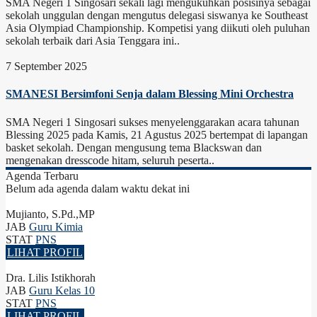
SMA Negeri 1 Singosari sekali lagi mengukuhkan posisinya sebagai
sekolah unggulan dengan mengutus delegasi siswanya ke Southeast
Asia Olympiad Championship. Kompetisi yang diikuti oleh puluhan
sekolah terbaik dari Asia Tenggara ini..
7 September 2025
SMANESI Bersimfoni Senja dalam Blessing Mini Orchestra
SMA Negeri 1 Singosari sukses menyelenggarakan acara tahunan
Blessing 2025 pada Kamis, 21 Agustus 2025 bertempat di lapangan
basket sekolah. Dengan mengusung tema Blackswan dan
mengenakan dresscode hitam, seluruh peserta..
Agenda Terbaru
Belum ada agenda dalam waktu dekat ini
Mujianto, S.Pd.,MP
JAB
Guru Kimia
STAT
PNS
LIHAT PROFIL
Dra. Lilis Istikhorah
JAB
Guru Kelas 10
STAT
PNS
LIHAT PROFIL