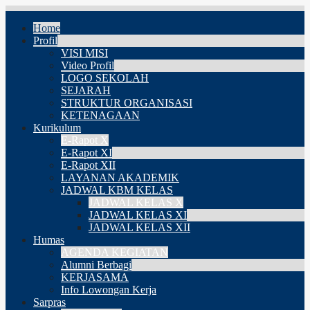
Home
Profil
VISI MISI
Video Profil
LOGO SEKOLAH
SEJARAH
STRUKTUR ORGANISASI
KETENAGAAN
Kurikulum
E-Rapot X
E-Rapot XI
E-Rapot XII
LAYANAN AKADEMIK
JADWAL KBM KELAS
JADWAL KELAS X
JADWAL KELAS XI
JADWAL KELAS XII
Humas
AGENDA KEGIATAN
Alumni Berbagi
KERJASAMA
Info Lowongan Kerja
Sarpras