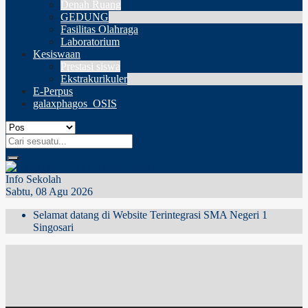
Denah Ruang
GEDUNG
Fasilitas Olahraga
Laboratorium
Kesiswaan
Prestasi siswa
Ekstrakurikuler
E-Perpus
galaxphagos_OSIS
Info Sekolah
Sabtu, 08 Agu 2026
Selamat datang di Website Terintegrasi SMA Negeri 1
Singosari