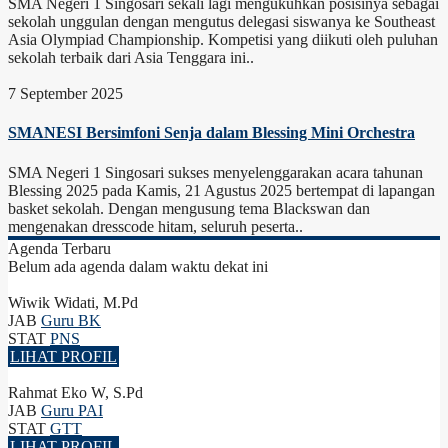
SMA Negeri 1 Singosari sekali lagi mengukuhkan posisinya sebagai
sekolah unggulan dengan mengutus delegasi siswanya ke Southeast
Asia Olympiad Championship. Kompetisi yang diikuti oleh puluhan
sekolah terbaik dari Asia Tenggara ini..
7 September 2025
SMANESI Bersimfoni Senja dalam Blessing Mini Orchestra
SMA Negeri 1 Singosari sukses menyelenggarakan acara tahunan
Blessing 2025 pada Kamis, 21 Agustus 2025 bertempat di lapangan
basket sekolah. Dengan mengusung tema Blackswan dan
mengenakan dresscode hitam, seluruh peserta..
Agenda Terbaru
Belum ada agenda dalam waktu dekat ini
Wiwik Widati, M.Pd
JAB
Guru BK
STAT
PNS
LIHAT PROFIL
Rahmat Eko W, S.Pd
JAB
Guru PAI
STAT
GTT
LIHAT PROFIL