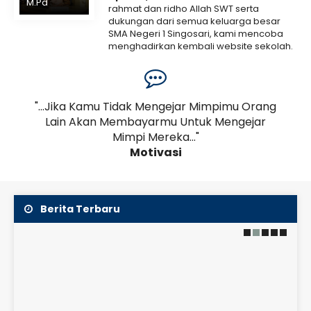
M.Pd
rahmat dan ridho Allah SWT serta
dukungan dari semua keluarga besar
SMA Negeri 1 Singosari, kami mencoba
menghadirkan kembali website sekolah.
Kami menyadari bahwa web ini masih
banyak..
Selengkapnya
an,
"...Jika Kamu Tidak Mengejar Mimpimu Orang
19 Juni 2026
a
Lain Akan Membayarmu Untuk Mengejar
Pe
JADWAL KBM KELAS
Mimpi Mereka..."
2026/2027
Motivasi
SMAN 1 Singosari menerapkan sistem Lima Hari Kerja
(Full Day School) dari hari Senin hingga Jumat
dengan alokasi waktu sebagai berikut:
Berita Terbaru