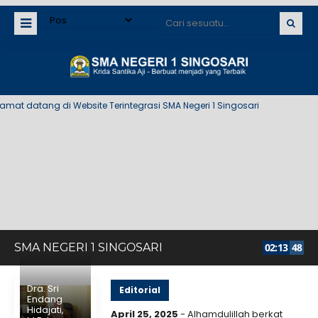
at datang di Website Terintegrasi SMA Negeri 1 Singosari
SMA NEGERI 1 SINGOSARI
02
:
13
48
Dra. Sri
Editorial
Endang
Hidajati,
April 25, 2025
- Alhamdulillah berkat