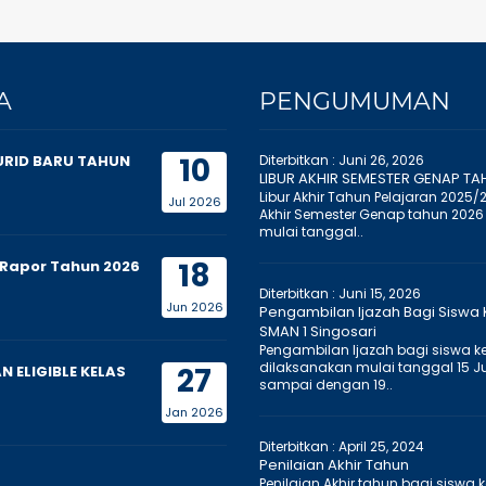
A
PENGUMUMAN
10
URID BARU TAHUN
Diterbitkan :
Juni 26, 2026
LIBUR AKHIR SEMESTER GENAP TA
Libur Akhir Tahun Pelajaran 2025/
Jul 2026
Akhir Semester Genap tahun 2026
mulai tanggal..
18
Rapor Tahun 2026
Diterbitkan :
Juni 15, 2026
Jun 2026
Pengambilan Ijazah Bagi Siswa K
SMAN 1 Singosari
Pengambilan Ijazah bagi siswa kel
dilaksanakan mulai tanggal 15 J
27
 ELIGIBLE KELAS
sampai dengan 19..
Jan 2026
Diterbitkan :
April 25, 2024
Penilaian Akhir Tahun
Penilaian Akhir tahun bagi siswa k