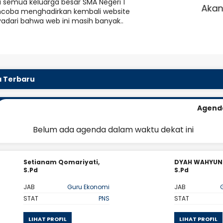
i semua keluarga besar SMA Negeri 1
n Membayarmu Untuk Mengejar Mimpi
Sem
encoba menghadirkan kembali website
 Oktober 2025
Mereka..."
adari bahwa web ini masih banyak..
endampingan dari Pengawas DEP
Motivasi
ntuk Program Penerapan Moderas
eragama di SMA Negeri 1 Singosari
a Terbaru
Agend
Belum ada agenda dalam waktu dekat ini
DYAH WAHYUNINGSIH,
Siti Nur
S.Pd
JAB
JAB
Guru Kelas 10
STAT
STAT
PPPK
LIHAT P
LIHAT PROFIL