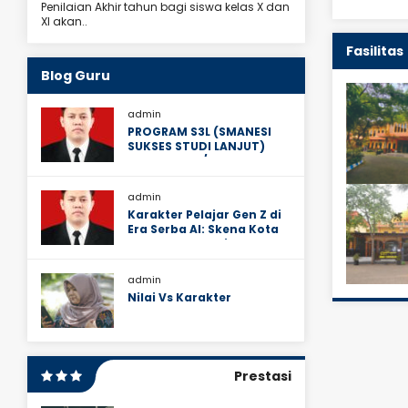
Penilaian Akhir tahun bagi siswa kelas X dan
XI akan..
Fasilitas
Blog Guru
admin
PROGRAM S3L (SMANESI
SUKSES STUDI LANJUT)
TAHUN 2025/2026
admin
Karakter Pelajar Gen Z di
Era Serba AI: Skena Kota
Malang sebagai Ruang
Ekosistem Sosial Mereka
admin
Nilai Vs Karakter
Prestasi