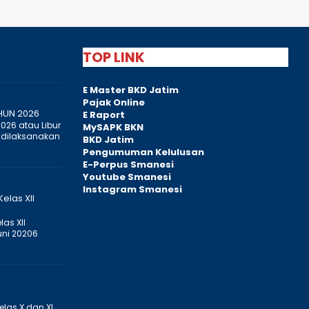
TOP LINK
E Master BKD Jatim
Pajak Online
HUN 2026
E Raport
2026 atau Libur
MySAPK BKN
 dilaksanakan
BKD Jatim
Pengumuman Kelulusan
E-Perpus Smanesi
Youtube Smanesi
Instagram Smanesi
elas XII
as XII
uni 20206
elas X dan XI