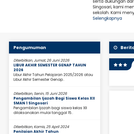
serta dukungan dar
ap Kesulitan Pasti Ada Kemudahan..."
Aka
Singosari, kami m
31
Motivasi
sekolah. Kami meny
P
Selengkapnya
ELAS 2026/2027
u
istem Lima Hari Kerja (Full Day School) dari hari Senin
B
 waktu sebagai berikut:
Pengumuman
Berit
Diterbitkan, Jumat, 26 Juni 2026
LIBUR AKHIR SEMESTER GENAP TAHUN
2026
Libur Akhir Tahun Pelajaran 2025/2026 atau
Libur Akhir Semester Genap..
Diterbitkan, Senin, 15 Juni 2026
awati, S.Pd
Setianam Qomariyati,
Pengambilan Ijazah Bagi Siswa Kelas XII
S.Pd
SMAN 1 Singosari
Guru Fisika
Pengambilan Ijazah bagi siswa kelas XII
JAB
Guru Ekonomi
dilaksanakan mulai tanggal 15..
PNS
STAT
PNS
Diterbitkan, Kamis, 25 April 2024
FIL
Penilaian Akhir Tahun
LIHAT PROFIL