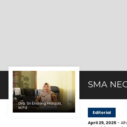
SMA NEG
Dra. Sri Endang Hidajati,
M.Pd
Editorial
April 25, 2025
- Alh
 Kesulitan Pasti Ada Kemudahan, Yakinlah
"...Ji