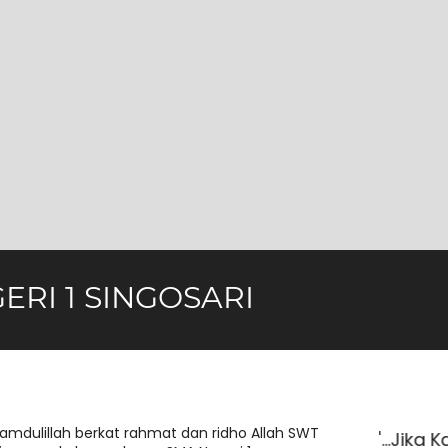
ERI 1 SINGOSARI
amdulillah berkat rahmat dan ridho Allah SWT
ka Kamu Tidak Mengejar Mimpimu Orang Lain
"...