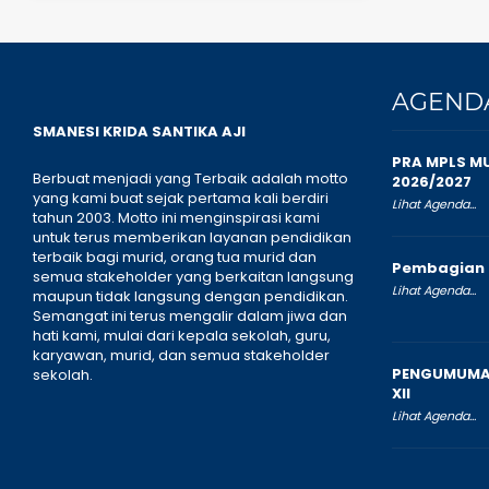
AGEND
SMANESI KRIDA SANTIKA AJI
PRA MPLS M
Berbuat menjadi yang Terbaik adalah motto
2026/2027
yang kami buat sejak pertama kali berdiri
Lihat Agenda...
tahun 2003. Motto ini menginspirasi kami
untuk terus memberikan layanan pendidikan
terbaik bagi murid, orang tua murid dan
Pembagian 
semua stakeholder yang berkaitan langsung
Lihat Agenda...
maupun tidak langsung dengan pendidikan.
Semangat ini terus mengalir dalam jiwa dan
hati kami, mulai dari kepala sekolah, guru,
karyawan, murid, dan semua stakeholder
PENGUMUMAN
sekolah.
XII
Lihat Agenda...