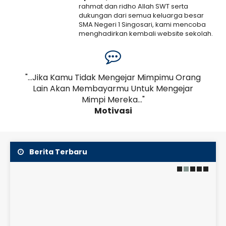
rahmat dan ridho Allah SWT serta
dukungan dari semua keluarga besar
SMA Negeri 1 Singosari, kami mencoba
menghadirkan kembali website sekolah.
Kami menyadari bahwa web ini masih
banyak..
Selengkapnya
an,
"...Jika Kamu Tidak Mengejar Mimpimu Orang
19 Juni 2026
a
Lain Akan Membayarmu Untuk Mengejar
Pe
JADWAL KBM KELAS
Mimpi Mereka..."
2026/2027
Motivasi
SMAN 1 Singosari menerapkan sistem Lima Hari Kerja
(Full Day School) dari hari Senin hingga Jumat
dengan alokasi waktu sebagai berikut:
Berita Terbaru