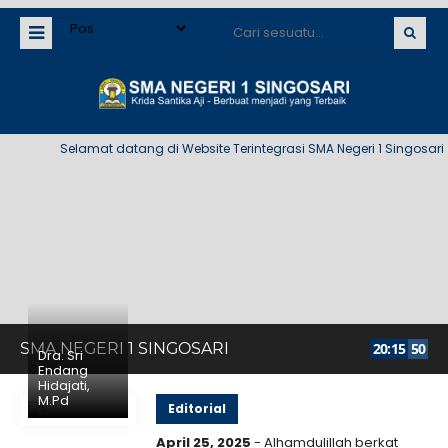
Selamat datang di Website Terintegrasi SMA Negeri 1 Singosari
SMA NEGERI 1 SINGOSARI
20
:
15
51
Dra. Sri
Endang
Hidajati,
M.Pd
Editorial
April 25, 2025
- Alhamdulillah berkat