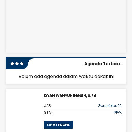
Agenda Terbaru
Belum ada agenda dalam waktu dekat ini
DYAH WAHYUNINGSIH, S.Pd
s 10
JAB
Guru Kelas 10
PNS
STAT
PPPK
LIHAT PROFIL