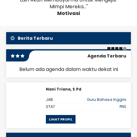
Orchestra
Mimpi Mereka..."
SMA Negeri 1 Singosari sukses menyelenggarakan
Motivasi
acara tahunan Blessing 2025 pada Kamis, 21 Agustus
2025 bertempat di lapangan basket sekolah.
Dengan mengusung tema Blackswan dan
mengenakan dresscode hitam, seluruh peserta..
Berita Terbaru
Agenda Terbaru
Belum ada agenda dalam waktu dekat ini
Nani Triana, S.Pd
ris
JAB
Guru Bahasa Inggris
PNS
STAT
PNS
LIHAT PROFIL