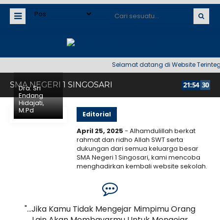
Selamat datang di Website Terintegras
SMA NEGERI 1 SINGOSARI
21
:
54
30
Dra. Sri
Endang
Hidajati,
M.Pd
Editorial
April 25, 2025
- Alhamdulillah berkat
rahmat dan ridho Allah SWT serta
dukungan dari semua keluarga besar
SMA Negeri 1 Singosari, kami mencoba
menghadirkan kembali website sekolah.
Kami menyadari bahwa web ini masih
7 September 2025
banyak..
Selengkapnya
SMANESI Bersimfoni Senja
dalam Blessing Mini
an,
"...Jika Kamu Tidak Mengejar Mimpimu Orang
a
Lain Akan Membayarmu Untuk Mengejar
Pe