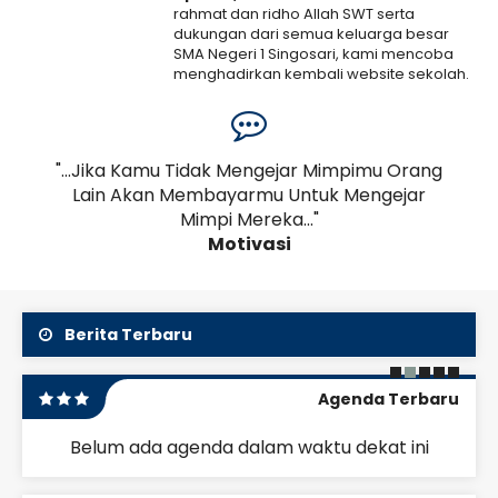
rahmat dan ridho Allah SWT serta
dukungan dari semua keluarga besar
SMA Negeri 1 Singosari, kami mencoba
menghadirkan kembali website sekolah.
Kami menyadari bahwa web ini masih
banyak..
Selengkapnya
an,
"...Jika Kamu Tidak Mengejar Mimpimu Orang
19 Juni 2026
a
Lain Akan Membayarmu Untuk Mengejar
Pe
JADWAL KBM KELAS
Mimpi Mereka..."
2026/2027
Motivasi
SMAN 1 Singosari menerapkan sistem Lima Hari Kerja
(Full Day School) dari hari Senin hingga Jumat
dengan alokasi waktu sebagai berikut:
Berita Terbaru
Agenda Terbaru
Belum ada agenda dalam waktu dekat ini