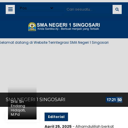
amat datang di Website Terintegrasi SMA Negeri 1 Singosari
SMA NEGERI 1 SINGOSARI
17
:
21
50
Dra. Sri
Endang
Hidajati,
M.Pd
Editorial
April 25, 2025
- Alhamdulillah berkat