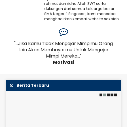
rahmat dan ridho Allah SWT serta
dukungan dari semua keluarga besar
SMA Negeri 1 Singosari, kami mencoba
menghadirkan kembali website sekolah.
Kami menyadari bahwa web ini masih
banyak..
Selengkapnya
an,
"...Jika Kamu Tidak Mengejar Mimpimu Orang
19 Juni 2026
a
Lain Akan Membayarmu Untuk Mengejar
Pe
JADWAL KBM KELAS
Mimpi Mereka..."
2026/2027
Motivasi
SMAN 1 Singosari menerapkan sistem Lima Hari Kerja
(Full Day School) dari hari Senin hingga Jumat
dengan alokasi waktu sebagai berikut:
Berita Terbaru