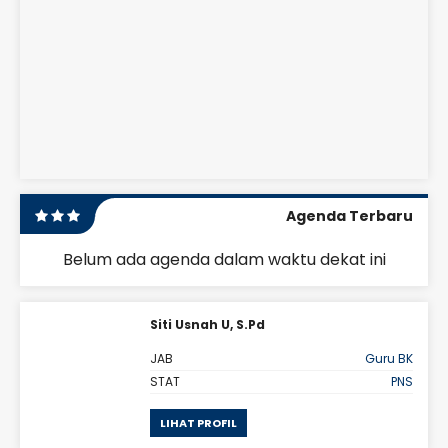
Agenda Terbaru
Belum ada agenda dalam waktu dekat ini
Siti Usnah U, S.Pd
ris
JAB
Guru BK
PNS
STAT
PNS
LIHAT PROFIL