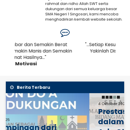
rahmat dan ridho Allah SWT serta
dukungan dari semua keluarga besar
SMA Negeri 1 Singosari, kami mencoba
menghadirkan kembali website sekolah.
Kami menyadari bahwa web ini masih
banyak..
Selengkapnya
rat
"...Setiap Kesulitan Pasti Ada Kemudahan,
".
makin
Yakinlah Disetiap Kesulitan Pasti Ada
Kemudahan..."
Motivasi
Berita Terbaru
4 Oktober 2025
Prestasi siswa SMANESI
dalam ajang Southeast