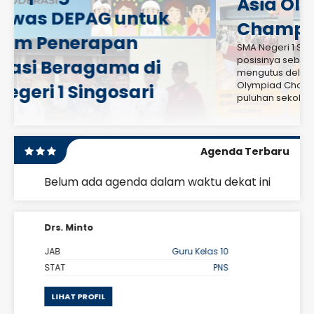
Asia Olympiad
Championship
SMA Negeri 1 Singosari sekali lagi mengukuhkan
posisinya sebagai sekolah unggulan dengan
mengutus delegasi siswanya ke Southeast Asia
Olympiad Championship. Kompetisi yang diikuti oleh
puluhan sekolah terbaik dari Asia Tenggara ini..
Agenda Terbaru
Belum ada agenda dalam waktu dekat ini
Setianam Qomariyati, S.Pd
Kelas 10
JAB
Guru Ekonomi
PNS
STAT
PNS
LIHAT PROFIL