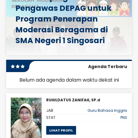
Pengawas DEPAG untuk
Program Penerapan
Moderasi Beragama di
SMA Negeri 1 Singosari
Agenda Terbaru
Belum ada agenda dalam waktu dekat ini
RUHILDATUS ZANIFAH, SP.d
s 10
JAB
Guru Bahasa Inggris
PNS
STAT
PNS
LIHAT PROFIL