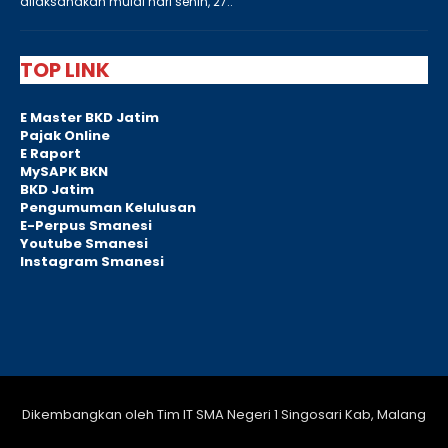
dilaksanakan mulai hari senin, 27..
TOP LINK
E Master BKD Jatim
Pajak Online
E Raport
MySAPK BKN
BKD Jatim
Pengumuman Kelulusan
E-Perpus Smanesi
Youtube Smanesi
Instagram Smanesi
Dikembangkan oleh Tim IT SMA Negeri 1 Singosari Kab, Malang