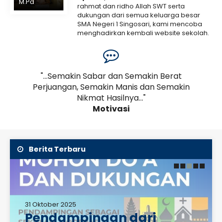
M.Pd
rahmat dan ridho Allah SWT serta
dukungan dari semua keluarga besar
SMA Negeri 1 Singosari, kami mencoba
menghadirkan kembali website sekolah.
Kami menyadari bahwa web ini masih
banyak..
Selengkapnya
Orang
"...Semakin Sabar dan Semakin Berat
".
jar
Perjuangan, Semakin Manis dan Semakin
Nikmat Hasilnya..."
Motivasi
Berita Terbaru
31 Oktober 2025
Pendampingan dari