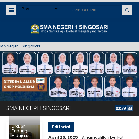
egeri 1 Singosari
SMA NEGERI 1 SINGOSARI
02
:
59
33
Dra. Sri
Editorial
Endang
Hidajati,
April 25, 2025
- Alhamdulillah berkat