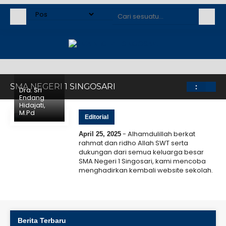
SMA NEGERI 1 SINGOSARI
:
Dra. Sri
Endang
Hidajati,
M.Pd
Editorial
- Alhamdulillah berkat
April 25, 2025
rahmat dan ridho Allah SWT serta
dukungan dari semua keluarga besar
SMA Negeri 1 Singosari, kami mencoba
menghadirkan kembali website sekolah.
Kami menyadari bahwa web ini masih
banyak..
Selengkapnya
Berita Terbaru