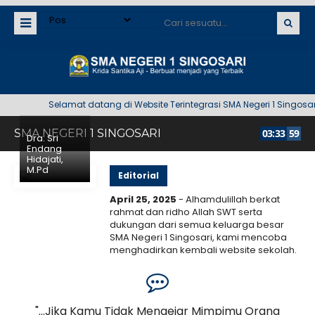
Selamat datang di Website Terintegrasi SMA Negeri 1 Singosari
SMA NEGERI 1 SINGOSARI
03
:
33
59
Dra. Sri
Endang
Hidajati,
M.Pd
Editorial
April 25, 2025
- Alhamdulillah berkat
rahmat dan ridho Allah SWT serta
dukungan dari semua keluarga besar
SMA Negeri 1 Singosari, kami mencoba
menghadirkan kembali website sekolah.
Kami menyadari bahwa web ini masih
banyak..
Selengkapnya
an,
"...Jika Kamu Tidak Mengejar Mimpimu Orang
19 Juni 2026