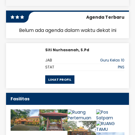
Agenda Terbaru
Belum ada agenda dalam waktu dekat ini
Siti Nurhasanah, S.Pd
sika
JAB
Guru Kelas 10
PNS
STAT
PNS
LIHAT PROFIL
Fasilitas