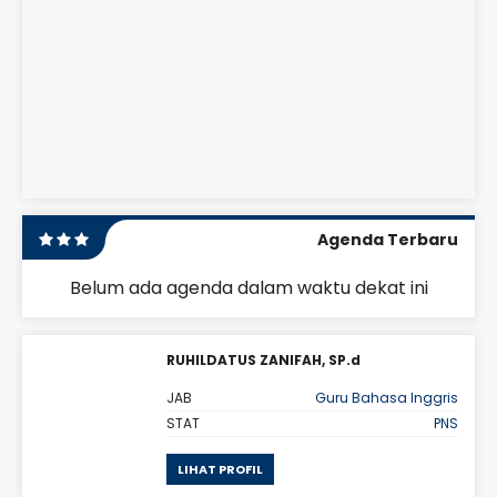
Agenda Terbaru
Belum ada agenda dalam waktu dekat ini
RUHILDATUS ZANIFAH, SP.d
s 10
JAB
Guru Bahasa Inggris
PNS
STAT
PNS
LIHAT PROFIL