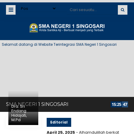
lamat datang di Website Terintegrasi SMA Negeri 1 Singosari
SMA NEGERI 1 SINGOSARI
15
:
25
48
Dra. Sri
Endang
Hidajati,
M.Pd
Editorial
April 25, 2025
- Alhamdulillah berkat