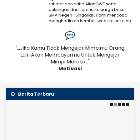
rahmat dan ridho Allah SWT serta
dukungan dari semua keluarga besar
SMA Negeri 1 Singosari, kami mencoba
menghadirkan kembali website sekolah.
Kami menyadari bahwa web ini masih
banyak..
Selengkapnya
an,
"...Jika Kamu Tidak Mengejar Mimpimu Orang
19 Juni 2026
a
Lain Akan Membayarmu Untuk Mengejar
Pe
JADWAL KBM KELAS
Mimpi Mereka..."
2026/2027
Motivasi
SMAN 1 Singosari menerapkan sistem Lima Hari Kerja
(Full Day School) dari hari Senin hingga Jumat
dengan alokasi waktu sebagai berikut:
Berita Terbaru