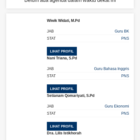
Belum ada agenda dalam waktu dekat ini
Wiwik Widati, M.Pd
JAB
Guru BK
STAT
PNS
LIHAT PROFIL
Nani Triana, S.Pd
JAB
Guru Bahasa Inggris
STAT
PNS
LIHAT PROFIL
Setianam Qomariyati, S.Pd
JAB
Guru Ekonomi
STAT
PNS
LIHAT PROFIL
Dra. Lilis Istikhorah