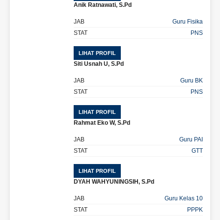
Anik Ratnawati, S.Pd
JAB
Guru Fisika
STAT
PNS
LIHAT PROFIL
Siti Usnah U, S.Pd
JAB
Guru BK
STAT
PNS
LIHAT PROFIL
Rahmat Eko W, S.Pd
JAB
Guru PAI
STAT
GTT
LIHAT PROFIL
DYAH WAHYUNINGSIH, S.Pd
JAB
Guru Kelas 10
STAT
PPPK