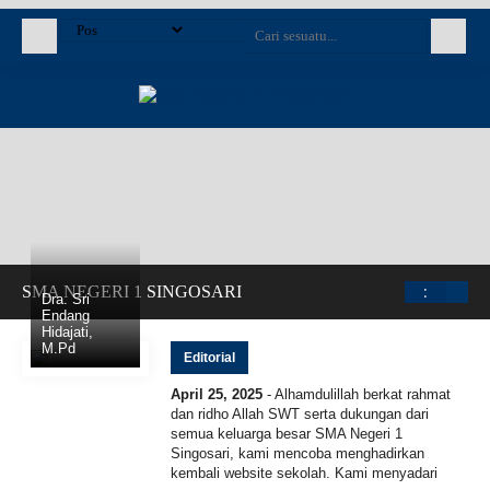
:
SMA NEGERI 1 SINGOSARI
Dra. Sri
Endang
Hidajati,
M.Pd
Editorial
April 25, 2025
- Alhamdulillah berkat rahmat
dan ridho Allah SWT serta dukungan dari
semua keluarga besar SMA Negeri 1
Singosari, kami mencoba menghadirkan
kembali website sekolah. Kami menyadari