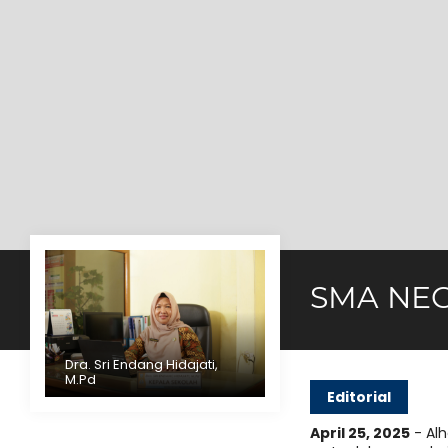
SMA NEG
Dra. Sri Endang Hidajati,
M.Pd
Editorial
April 25, 2025
- Alh
 Sabar dan Semakin Berat Perjuangan,
"...Setia