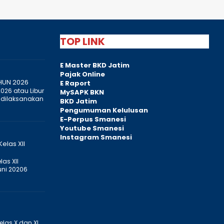
TOP LINK
E Master BKD Jatim
Pajak Online
HUN 2026
E Raport
2026 atau Libur
MySAPK BKN
 dilaksanakan
BKD Jatim
Pengumuman Kelulusan
E-Perpus Smanesi
Youtube Smanesi
Instagram Smanesi
elas XII
as XII
uni 20206
elas X dan XI