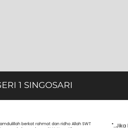
ERI 1 SINGOSARI
amdulillah berkat rahmat dan ridho Allah SWT
p Kesulitan Pasti Ada Kemudahan, Yakinlah
"...Ji