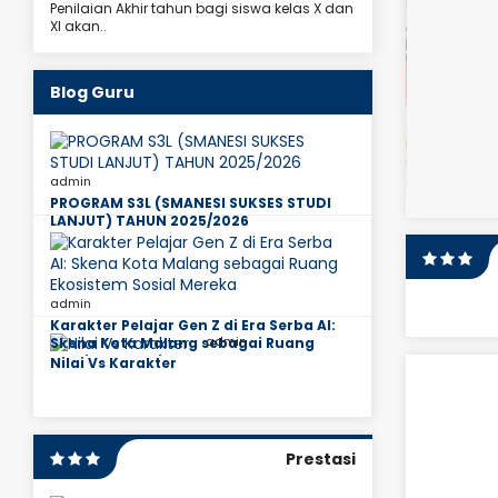
Penilaian Akhir tahun bagi siswa kelas X dan
XI akan..
SMANESI dalam ajang
Blog Guru
Olympiad Championship
gi mengukuhkan posisinya sebagai sekolah unggulan
ya ke Southeast Asia Olympiad Championship.
 sekolah terbaik dari Asia Tenggara ini..
admin
PROGRAM S3L (SMANESI SUKSES STUDI
LANJUT) TAHUN 2025/2026
admin
Karakter Pelajar Gen Z di Era Serba AI:
admin
Skena Kota Malang sebagai Ruang
Ekosistem Sosial Mereka
Nilai Vs Karakter
Siti Nurhasanah, S.Pd
ru Kelas 10
JAB
Guru Kelas 10
PNS
STAT
PNS
Prestasi
LIHAT PROFIL