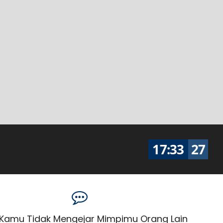
17
:
33
28
ka Kamu Tidak Mengejar Mimpimu Orang Lain
"..