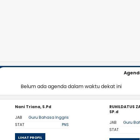
Agend
Belum ada agenda dalam waktu dekat ini
Nani Triana, S.Pd
RUHILDATUS Z
SP.d
JAB
Guru Bahasa Inggris
JAB
Guru Ba
STAT
PNS
STAT
LIHAT PROFIL