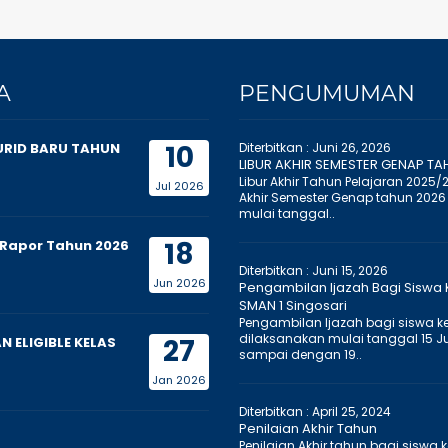
A
PENGUMUMAN
10
URID BARU TAHUN
Diterbitkan :
Juni 26, 2026
LIBUR AKHIR SEMESTER GENAP TA
Libur Akhir Tahun Pelajaran 2025/
Jul 2026
Akhir Semester Genap tahun 2026
mulai tanggal..
18
Rapor Tahun 2026
Diterbitkan :
Juni 15, 2026
Jun 2026
Pengambilan Ijazah Bagi Siswa K
SMAN 1 Singosari
Pengambilan Ijazah bagi siswa kel
dilaksanakan mulai tanggal 15 J
27
 ELIGIBLE KELAS
sampai dengan 19..
Jan 2026
Diterbitkan :
April 25, 2024
Penilaian Akhir Tahun
Penilaian Akhir tahun bagi siswa k