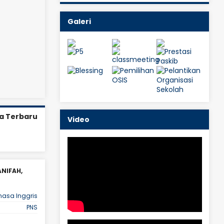
Galeri
a Terbaru
Video
ANIFAH,
Siti Usnah U, S.Pd
JAB
Guru BK
hasa Inggris
STAT
PNS
PNS
LIHAT PROFIL