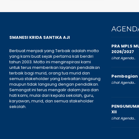
AGEND
SMANESI KRIDA SANTIKA AJI
PRA MPLS M
Berbuat menjadi yang Terbaik adalah motto
2026/2027
yang kami buat sejak pertama kali berdiri
Lihat Agenda...
tahun 2003. Motto ini menginspirasi kami
untuk terus memberikan layanan pendidikan
terbaik bagi murid, orang tua murid dan
Pembagian 
semua stakeholder yang berkaitan langsung
Lihat Agenda...
maupun tidak langsung dengan pendidikan.
Semangat ini terus mengalir dalam jiwa dan
hati kami, mulai dari kepala sekolah, guru,
karyawan, murid, dan semua stakeholder
PENGUMUMAN
sekolah.
XII
Lihat Agenda...