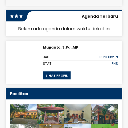
Agenda Terbaru
Belum ada agenda dalam waktu dekat ini
Mujianto, S.Pd.,MP
ris
JAB
Guru Kimia
PNS
STAT
PNS
LIHAT PROFIL
Fasilitas