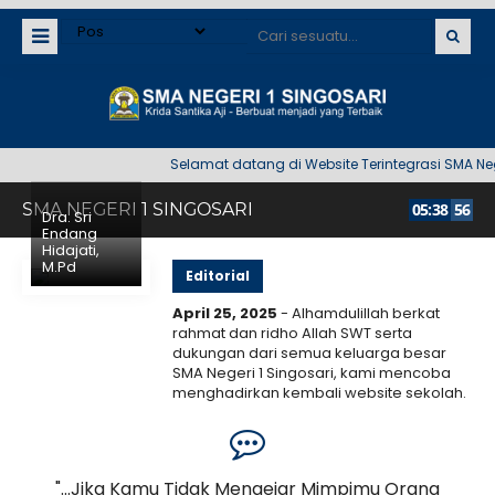
Selamat datang di Website Terintegrasi SMA Negeri
SMA NEGERI 1 SINGOSARI
05
:
38
56
Dra. Sri
Endang
Hidajati,
M.Pd
Editorial
April 25, 2025
- Alhamdulillah berkat
rahmat dan ridho Allah SWT serta
dukungan dari semua keluarga besar
SMA Negeri 1 Singosari, kami mencoba
menghadirkan kembali website sekolah.
Kami menyadari bahwa web ini masih
7 September 2025
banyak..
Selengkapnya
SMANESI Bersimfoni Senja
dalam Blessing Mini
an,
"...Jika Kamu Tidak Mengejar Mimpimu Orang